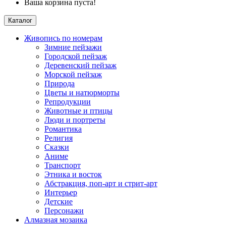
Ваша корзина пуста!
Каталог
Живопись по номерам
Зимние пейзажи
Городской пейзаж
Деревенский пейзаж
Морской пейзаж
Природа
Цветы и натюрморты
Репродукции
Животные и птицы
Люди и портреты
Романтика
Религия
Сказки
Аниме
Транспорт
Этника и восток
Абстракция, поп-арт и стрит-арт
Интерьер
Детские
Персонажи
Алмазная мозаика