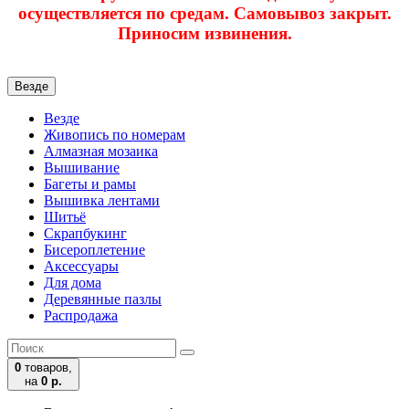
осуществляется по средам. Самовывоз закрыт.
Приносим извинения.
Везде
Везде
Живопись по номерам
Алмазная мозаика
Вышивание
Багеты и рамы
Вышивка лентами
Шитьё
Скрапбукинг
Бисероплетение
Аксессуары
Для дома
Деревянные пазлы
Распродажа
0
товаров,
на
0 р.