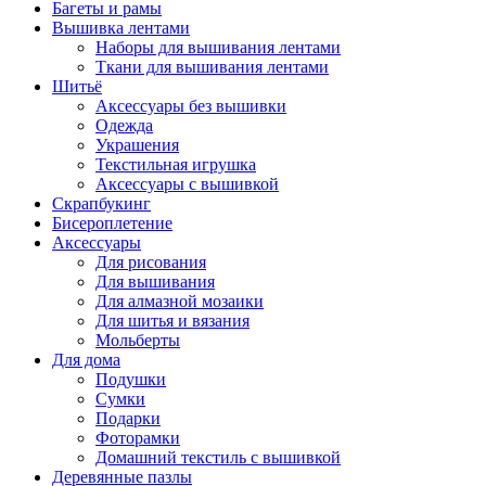
Багеты и рамы
Вышивка лентами
Наборы для вышивания лентами
Ткани для вышивания лентами
Шитьё
Аксессуары без вышивки
Одежда
Украшения
Текстильная игрушка
Аксессуары с вышивкой
Скрапбукинг
Бисероплетение
Аксессуары
Для рисования
Для вышивания
Для алмазной мозаики
Для шитья и вязания
Мольберты
Для дома
Подушки
Сумки
Подарки
Фоторамки
Домашний текстиль с вышивкой
Деревянные пазлы