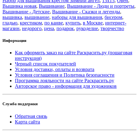
Набор для вышивания крестом Зимний ангел
,
13x15
,
Овен
,
Вышивка новая
,
Вышивание
,
Вышивание - Люди и портреты
,
Вышивание - Детские
,
Вышивание - Сказки и легенды
,
вышивка
,
вышивание
,
наборы для вышивания
,
бисером
,
гладью
,
крестиком
,
по канве
,
купить
,
в Москве
,
интернет-
магазин
,
недорого
,
цена
,
подарок
,
рукоделие
,
творчество
Информация
Как оформить заказ на сайте Раскрасить.ру (пошаговая
инструкция)
Черный список покупателей
Условия доставки, оплаты и возврата
Условия соглашения и Политика безопасности
Программа лояльности на сайте Раскрасить.ру
Авторское право - информация для художников
Служба поддержки
Обратная связь
Карта сайта