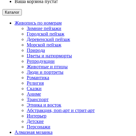
Ваша корзина пуста!
Каталог
Живопись по номерам
Зимние пейзажи
Городской пейзаж
Деревенский пейзаж
Морской пейзаж
Природа
Цветы и натюрморты
Репродукции
Животные и птицы
Люди и портреты
Романтика
Религия
Сказки
Аниме
Транспорт
Этника и восток
Абстракция, поп-арт и стрит-арт
Интерьер
Детские
Персонажи
Алмазная мозаика