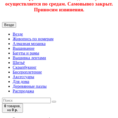
осуществляется по средам. Самовывоз закрыт.
Приносим извинения.
Везде
Везде
Живопись по номерам
Алмазная мозаика
Вышивание
Багеты и рамы
Вышивка лентами
Шитьё
Скрапбукинг
Бисероплетение
Аксессуары
Для дома
Деревянные пазлы
Распродажа
0
товаров,
на
0 р.