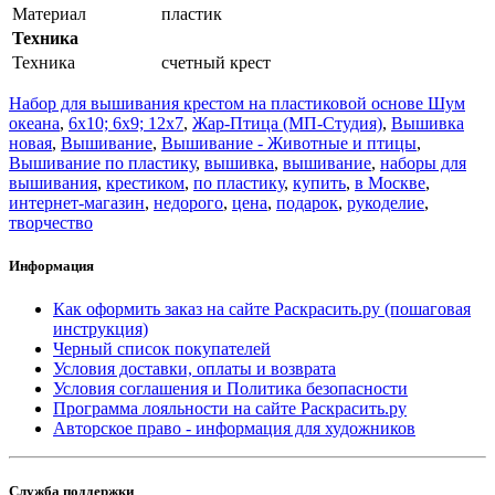
Материал
пластик
Техника
Техника
счетный крест
Набор для вышивания крестом на пластиковой основе Шум
океана
,
6x10; 6x9; 12x7
,
Жар-Птица (МП-Студия)
,
Вышивка
новая
,
Вышивание
,
Вышивание - Животные и птицы
,
Вышивание по пластику
,
вышивка
,
вышивание
,
наборы для
вышивания
,
крестиком
,
по пластику
,
купить
,
в Москве
,
интернет-магазин
,
недорого
,
цена
,
подарок
,
рукоделие
,
творчество
Информация
Как оформить заказ на сайте Раскрасить.ру (пошаговая
инструкция)
Черный список покупателей
Условия доставки, оплаты и возврата
Условия соглашения и Политика безопасности
Программа лояльности на сайте Раскрасить.ру
Авторское право - информация для художников
Служба поддержки