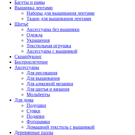
Багеты и рамы
Вышивка лентами
Наборы для вышивания лентами
Ткани для вышивания лентами
Шитьё
Аксессуары без вышивки
Одежда
Украшения
Текстильная игрушка
Аксессуары с вышивкой
Скрапбукинг
Бисероплетение
Аксессуары
Для рисования
Для вышивания
Для алмазной мозаики
Для шитья и вязания
Мольберты
Для дома
Подушки
Сумки
Подарки
Фоторамки
Домашний текстиль с вышивкой
Деревянные пазлы