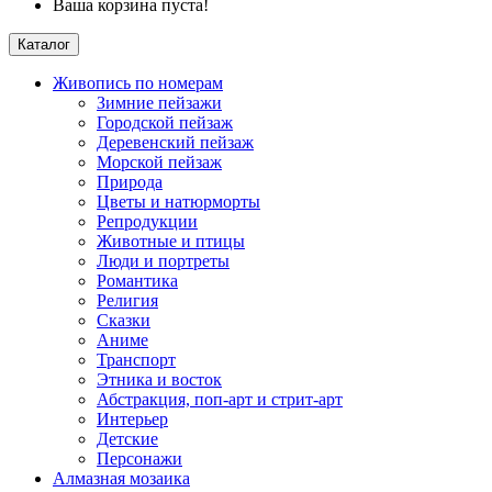
Ваша корзина пуста!
Каталог
Живопись по номерам
Зимние пейзажи
Городской пейзаж
Деревенский пейзаж
Морской пейзаж
Природа
Цветы и натюрморты
Репродукции
Животные и птицы
Люди и портреты
Романтика
Религия
Сказки
Аниме
Транспорт
Этника и восток
Абстракция, поп-арт и стрит-арт
Интерьер
Детские
Персонажи
Алмазная мозаика