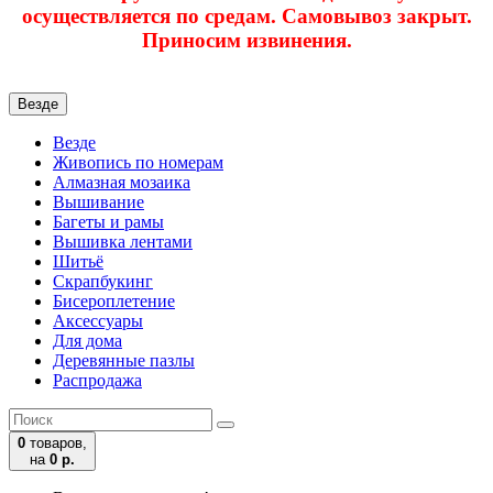
осуществляется по средам. Самовывоз закрыт.
Приносим извинения.
Везде
Везде
Живопись по номерам
Алмазная мозаика
Вышивание
Багеты и рамы
Вышивка лентами
Шитьё
Скрапбукинг
Бисероплетение
Аксессуары
Для дома
Деревянные пазлы
Распродажа
0
товаров,
на
0 р.