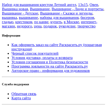
Набор для вышивания крестом Летний ангел
,
13x15
,
Овен
,
Вышивка новая
,
Вышивание
,
Вышивание - Люди и портреты
,
Вышивание - Детские
,
Вышивание - Сказки и легенды
,
вышивка
,
вышивание
,
наборы для вышивания
,
бисером
,
гладью
,
крестиком
,
по канве
,
купить
,
в Москве
,
интернет-
магазин
,
недорого
,
цена
,
подарок
,
рукоделие
,
творчество
Информация
Как оформить заказ на сайте Раскрасить.ру (пошаговая
инструкция)
Черный список покупателей
Условия доставки, оплаты и возврата
Условия соглашения и Политика безопасности
Программа лояльности на сайте Раскрасить.ру
Авторское право - информация для художников
Служба поддержки
Обратная связь
Карта сайта