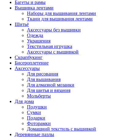
Багеты и рамы
Вышивка лентами
Наборы для вышивания лентами
Ткани для вышивания лентами
Шитьё
Аксессуары без вышивки
Одежда
Украшения
Текстильная игрушка
Аксессуары с вышивкой
Скрапбукинг
Бисероплетение
Аксессуары
Для рисования
Для вышивания
Для алмазной мозаики
Для шитья и вязания
Мольберты
Для дома
Подушки
Сумки
Подарки
Фоторамки
Домашний текстиль с вышивкой
Деревянные пазлы