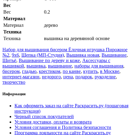
Вес
Вес
0.2
Материал
Материал
дерево
Техника
Техника
вышивка на деревянной основе
Набор для вышивания бисером Ёлочная игрушка Пирожное
№2
,
9x6
,
Щепка (МП-Студия)
,
Вышивка новая
,
Вышивание
,
Шитьё
,
Вышивание по дереву и коже
,
Аксессуары с
вышивкой
,
вышивка
,
вышивание
,
наборы для вышивания
,
бисером
,
гладью
,
крестиком
,
по канве
,
купить
,
в Москве
,
интернет-магазин
,
недорого
,
цена
,
подарок
,
рукоделие
,
творчество
Информация
Как оформить заказ на сайте Раскрасить.ру (пошаговая
инструкция)
Черный список покупателей
Условия доставки, оплаты и возврата
Условия соглашения и Политика безопасности
Программа лояльности на сайте Раскрасить.ру