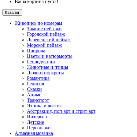
Ваша корзина пуста!
Каталог
Живопись по номерам
Зимние пейзажи
Городской пейзаж
Деревенский пейзаж
Морской пейзаж
Природа
Цветы и натюрморты
Репродукции
Животные и птицы
Люди и портреты
Романтика
Религия
Сказки
Аниме
Транспорт
Этника и восток
Абстракция, поп-арт и стрит-арт
Интерьер
Детские
Персонажи
Алмазная мозаика