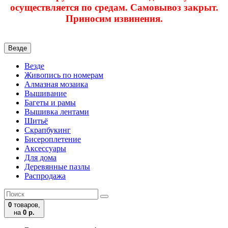
осуществляется по средам. Самовывоз закрыт.
Приносим извинения.
Везде
Везде
Живопись по номерам
Алмазная мозаика
Вышивание
Багеты и рамы
Вышивка лентами
Шитьё
Скрапбукинг
Бисероплетение
Аксессуары
Для дома
Деревянные пазлы
Распродажа
0
товаров,
на
0 р.