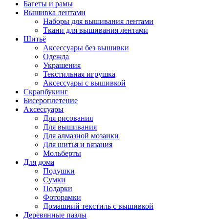
Багеты и рамы
Вышивка лентами
Наборы для вышивания лентами
Ткани для вышивания лентами
Шитьё
Аксессуары без вышивки
Одежда
Украшения
Текстильная игрушка
Аксессуары с вышивкой
Скрапбукинг
Бисероплетение
Аксессуары
Для рисования
Для вышивания
Для алмазной мозаики
Для шитья и вязания
Мольберты
Для дома
Подушки
Сумки
Подарки
Фоторамки
Домашний текстиль с вышивкой
Деревянные пазлы