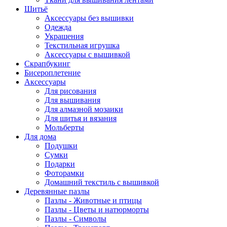
Шитьё
Аксессуары без вышивки
Одежда
Украшения
Текстильная игрушка
Аксессуары с вышивкой
Скрапбукинг
Бисероплетение
Аксессуары
Для рисования
Для вышивания
Для алмазной мозаики
Для шитья и вязания
Мольберты
Для дома
Подушки
Сумки
Подарки
Фоторамки
Домашний текстиль с вышивкой
Деревянные пазлы
Пазлы - Животные и птицы
Пазлы - Цветы и натюрморты
Пазлы - Символы