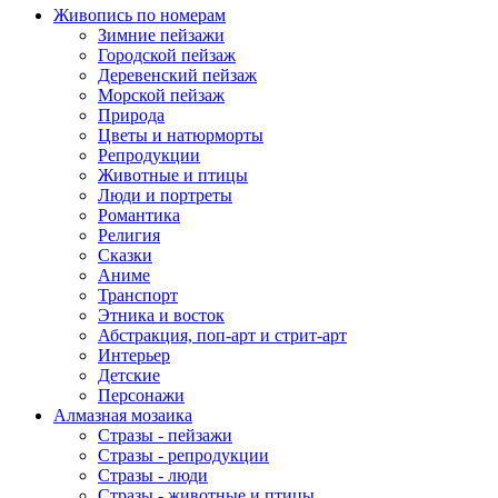
Живопись по номерам
Зимние пейзажи
Городской пейзаж
Деревенский пейзаж
Морской пейзаж
Природа
Цветы и натюрморты
Репродукции
Животные и птицы
Люди и портреты
Романтика
Религия
Сказки
Аниме
Транспорт
Этника и восток
Абстракция, поп-арт и стрит-арт
Интерьер
Детские
Персонажи
Алмазная мозаика
Стразы - пейзажи
Стразы - репродукции
Стразы - люди
Стразы - животные и птицы