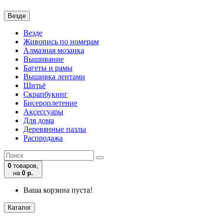
Везде
Везде
Живопись по номерам
Алмазная мозаика
Вышивание
Багеты и рамы
Вышивка лентами
Шитьё
Скрапбукинг
Бисероплетение
Аксессуары
Для дома
Деревянные пазлы
Распродажа
0
товаров,
на
0 р.
Ваша корзина пуста!
Каталог