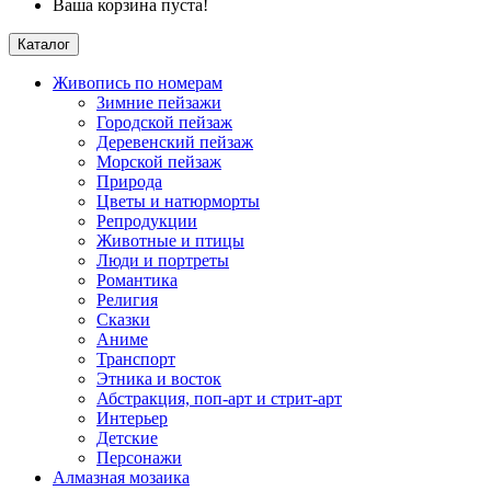
Ваша корзина пуста!
Каталог
Живопись по номерам
Зимние пейзажи
Городской пейзаж
Деревенский пейзаж
Морской пейзаж
Природа
Цветы и натюрморты
Репродукции
Животные и птицы
Люди и портреты
Романтика
Религия
Сказки
Аниме
Транспорт
Этника и восток
Абстракция, поп-арт и стрит-арт
Интерьер
Детские
Персонажи
Алмазная мозаика