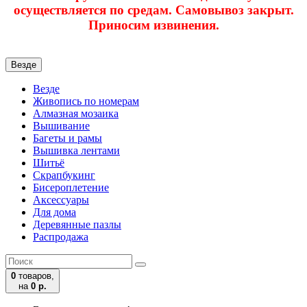
осуществляется по средам. Самовывоз закрыт.
Приносим извинения.
Везде
Везде
Живопись по номерам
Алмазная мозаика
Вышивание
Багеты и рамы
Вышивка лентами
Шитьё
Скрапбукинг
Бисероплетение
Аксессуары
Для дома
Деревянные пазлы
Распродажа
0
товаров,
на
0 р.