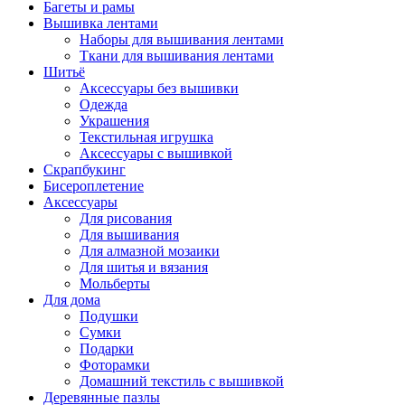
Багеты и рамы
Вышивка лентами
Наборы для вышивания лентами
Ткани для вышивания лентами
Шитьё
Аксессуары без вышивки
Одежда
Украшения
Текстильная игрушка
Аксессуары с вышивкой
Скрапбукинг
Бисероплетение
Аксессуары
Для рисования
Для вышивания
Для алмазной мозаики
Для шитья и вязания
Мольберты
Для дома
Подушки
Сумки
Подарки
Фоторамки
Домашний текстиль с вышивкой
Деревянные пазлы