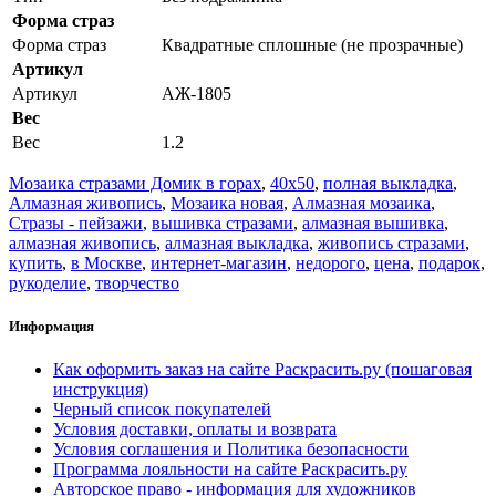
Форма страз
Форма страз
Квадратные сплошные (не прозрачные)
Артикул
Артикул
АЖ-1805
Вес
Вес
1.2
Мозаика стразами Домик в горах
,
40x50
,
полная выкладка
,
Алмазная живопись
,
Мозаика новая
,
Алмазная мозаика
,
Стразы - пейзажи
,
вышивка стразами
,
алмазная вышивка
,
алмазная живопись
,
алмазная выкладка
,
живопись стразами
,
купить
,
в Москве
,
интернет-магазин
,
недорого
,
цена
,
подарок
,
рукоделие
,
творчество
Информация
Как оформить заказ на сайте Раскрасить.ру (пошаговая
инструкция)
Черный список покупателей
Условия доставки, оплаты и возврата
Условия соглашения и Политика безопасности
Программа лояльности на сайте Раскрасить.ру
Авторское право - информация для художников