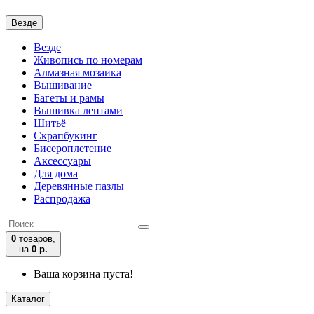
Везде
Везде
Живопись по номерам
Алмазная мозаика
Вышивание
Багеты и рамы
Вышивка лентами
Шитьё
Скрапбукинг
Бисероплетение
Аксессуары
Для дома
Деревянные пазлы
Распродажа
0
товаров,
на
0 р.
Ваша корзина пуста!
Каталог