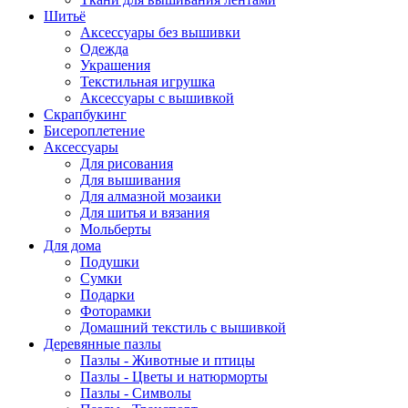
Шитьё
Аксессуары без вышивки
Одежда
Украшения
Текстильная игрушка
Аксессуары с вышивкой
Скрапбукинг
Бисероплетение
Аксессуары
Для рисования
Для вышивания
Для алмазной мозаики
Для шитья и вязания
Мольберты
Для дома
Подушки
Сумки
Подарки
Фоторамки
Домашний текстиль с вышивкой
Деревянные пазлы
Пазлы - Животные и птицы
Пазлы - Цветы и натюрморты
Пазлы - Символы