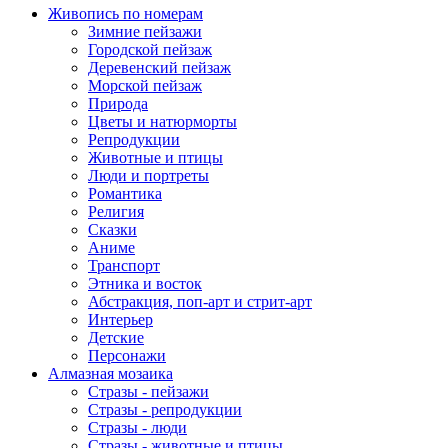
Живопись по номерам
Зимние пейзажи
Городской пейзаж
Деревенский пейзаж
Морской пейзаж
Природа
Цветы и натюрморты
Репродукции
Животные и птицы
Люди и портреты
Романтика
Религия
Сказки
Аниме
Транспорт
Этника и восток
Абстракция, поп-арт и стрит-арт
Интерьер
Детские
Персонажи
Алмазная мозаика
Стразы - пейзажи
Стразы - репродукции
Стразы - люди
Стразы - животные и птицы