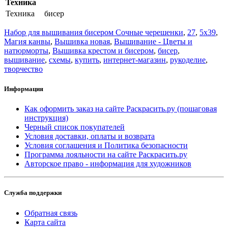
Техника
Техника
бисер
Набор для вышивания бисером Сочные черешенки
,
27
,
5x39
,
Магия канвы
,
Вышивка новая
,
Вышивание - Цветы и
натюрморты
,
Вышивка крестом и бисером
,
бисер
,
вышивание
,
схемы
,
купить
,
интернет-магазин
,
рукоделие
,
творчество
Информация
Как оформить заказ на сайте Раскрасить.ру (пошаговая
инструкция)
Черный список покупателей
Условия доставки, оплаты и возврата
Условия соглашения и Политика безопасности
Программа лояльности на сайте Раскрасить.ру
Авторское право - информация для художников
Служба поддержки
Обратная связь
Карта сайта