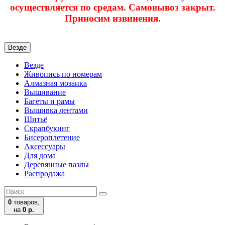
осуществляется по средам. Самовывоз закрыт.
Приносим извинения.
Везде
Везде
Живопись по номерам
Алмазная мозаика
Вышивание
Багеты и рамы
Вышивка лентами
Шитьё
Скрапбукинг
Бисероплетение
Аксессуары
Для дома
Деревянные пазлы
Распродажа
0
товаров,
на
0 р.