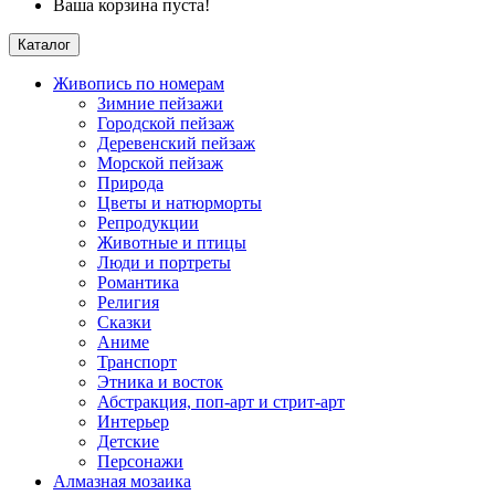
Ваша корзина пуста!
Каталог
Живопись по номерам
Зимние пейзажи
Городской пейзаж
Деревенский пейзаж
Морской пейзаж
Природа
Цветы и натюрморты
Репродукции
Животные и птицы
Люди и портреты
Романтика
Религия
Сказки
Аниме
Транспорт
Этника и восток
Абстракция, поп-арт и стрит-арт
Интерьер
Детские
Персонажи
Алмазная мозаика