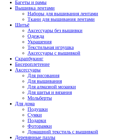
Багеты и рамы
Вышивка лентами
Наборы для вышивания лентами
Ткани для вышивания лентами
Шитьё
Аксессуары без вышивки
Одежда
Украшения
Текстильная игрушка
Аксессуары с вышивкой
Скрапбукинг
Бисероплетение
Аксессуары
Для рисования
Для вышивания
Для алмазной мозаики
Для шитья и вязания
Мольберты
Для дома
Подушки
Сумки
Подарки
Фоторамки
Домашний текстиль с вышивкой
Деревянные пазлы