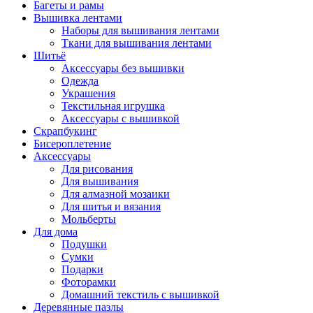
Багеты и рамы
Вышивка лентами
Наборы для вышивания лентами
Ткани для вышивания лентами
Шитьё
Аксессуары без вышивки
Одежда
Украшения
Текстильная игрушка
Аксессуары с вышивкой
Скрапбукинг
Бисероплетение
Аксессуары
Для рисования
Для вышивания
Для алмазной мозаики
Для шитья и вязания
Мольберты
Для дома
Подушки
Сумки
Подарки
Фоторамки
Домашний текстиль с вышивкой
Деревянные пазлы