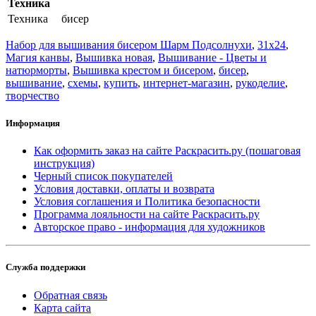
Техника
Техника
бисер
Набор для вышивания бисером Шарм Подсолнухи
,
31x24
,
Магия канвы
,
Вышивка новая
,
Вышивание - Цветы и
натюрморты
,
Вышивка крестом и бисером
,
бисер
,
вышивание
,
схемы
,
купить
,
интернет-магазин
,
рукоделие
,
творчество
Информация
Как оформить заказ на сайте Раскрасить.ру (пошаговая
инструкция)
Черный список покупателей
Условия доставки, оплаты и возврата
Условия соглашения и Политика безопасности
Программа лояльности на сайте Раскрасить.ру
Авторское право - информация для художников
Служба поддержки
Обратная связь
Карта сайта