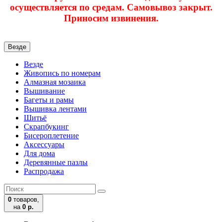
осуществляется по средам. Самовывоз закрыт.
Приносим извинения.
Везде
Везде
Живопись по номерам
Алмазная мозаика
Вышивание
Багеты и рамы
Вышивка лентами
Шитьё
Скрапбукинг
Бисероплетение
Аксессуары
Для дома
Деревянные пазлы
Распродажа
0
товаров,
на
0 р.