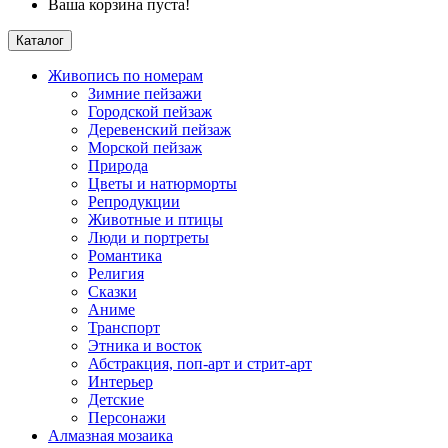
Ваша корзина пуста!
Каталог
Живопись по номерам
Зимние пейзажи
Городской пейзаж
Деревенский пейзаж
Морской пейзаж
Природа
Цветы и натюрморты
Репродукции
Животные и птицы
Люди и портреты
Романтика
Религия
Сказки
Аниме
Транспорт
Этника и восток
Абстракция, поп-арт и стрит-арт
Интерьер
Детские
Персонажи
Алмазная мозаика