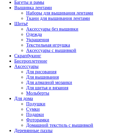
Багеты и рамы
Вышивка лентами
Наборы для вышивания лентами
Ткани для вышивания лентами
Шитьё
Аксессуары без вышивки
Одежда
Украшения
Текстильная игрушка
Аксессуары с вышивкой
Скрапбукинг
Бисероплетение
Аксессуары
Для рисования
Для вышивания
Для алмазной мозаики
Для шитья и вязания
Мольберты
Для дома
Подушки
Сумки
Подарки
Фоторамки
Домашний текстиль с вышивкой
Деревянные пазлы