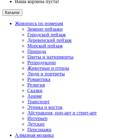
Ваша корзина пуста!
Каталог
Живопись по номерам
Зимние пейзажи
Городской пейзаж
Деревенский пейзаж
Морской пейзаж
Природа
Цветы и натюрморты
Репродукции
Животные и птицы
Люди и портреты
Романтика
Религия
Сказки
Аниме
Транспорт
Этника и восток
Абстракция, поп-арт и стрит-арт
Интерьер
Детские
Персонажи
Алмазная мозаика