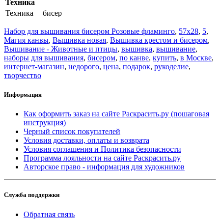
Техника
Техника
бисер
Набор для вышивания бисером Розовые фламинго
,
57x28
,
5
,
Магия канвы
,
Вышивка новая
,
Вышивка крестом и бисером
,
Вышивание - Животные и птицы
,
вышивка
,
вышивание
,
наборы для вышивания
,
бисером
,
по канве
,
купить
,
в Москве
,
интернет-магазин
,
недорого
,
цена
,
подарок
,
рукоделие
,
творчество
Информация
Как оформить заказ на сайте Раскрасить.ру (пошаговая
инструкция)
Черный список покупателей
Условия доставки, оплаты и возврата
Условия соглашения и Политика безопасности
Программа лояльности на сайте Раскрасить.ру
Авторское право - информация для художников
Служба поддержки
Обратная связь