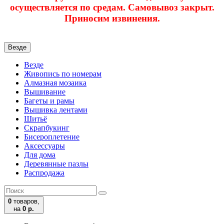
осуществляется по средам. Самовывоз закрыт.
Приносим извинения.
Везде
Везде
Живопись по номерам
Алмазная мозаика
Вышивание
Багеты и рамы
Вышивка лентами
Шитьё
Скрапбукинг
Бисероплетение
Аксессуары
Для дома
Деревянные пазлы
Распродажа
0
товаров,
на
0 р.