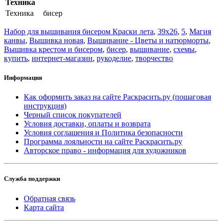
Техника
Техника
бисер
Набор для вышивания бисером Краски лета
,
39x26
,
5
,
Магия
канвы
,
Вышивка новая
,
Вышивание - Цветы и натюрморты
,
Вышивка крестом и бисером
,
бисер
,
вышивание
,
схемы
,
купить
,
интернет-магазин
,
рукоделие
,
творчество
Информация
Как оформить заказ на сайте Раскрасить.ру (пошаговая
инструкция)
Черный список покупателей
Условия доставки, оплаты и возврата
Условия соглашения и Политика безопасности
Программа лояльности на сайте Раскрасить.ру
Авторское право - информация для художников
Служба поддержки
Обратная связь
Карта сайта