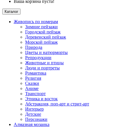
Ваша корзина пуста!
Каталог
Живопись по номерам
Зимние пейзажи
Городской пейзаж
Деревенский пейзаж
Морской пейзаж
Природа
Цветы и натюрморты
Репродукции
Животные и птицы
Люди и портреты
Романтика
Религия
Сказки
Аниме
Транспорт
Этника и восток
Абстракция, поп-арт и стрит-арт
Интерьер
Детские
Персонажи
Алмазная мозаика