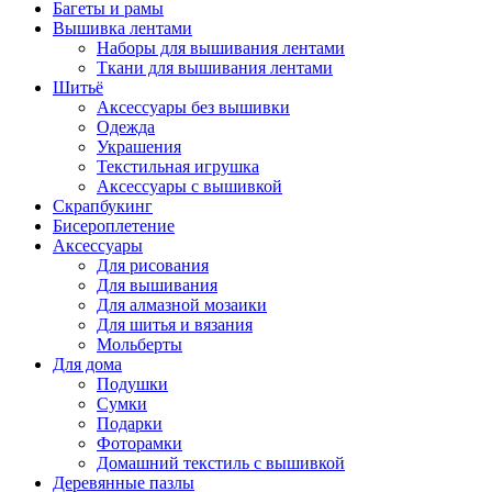
Багеты и рамы
Вышивка лентами
Наборы для вышивания лентами
Ткани для вышивания лентами
Шитьё
Аксессуары без вышивки
Одежда
Украшения
Текстильная игрушка
Аксессуары с вышивкой
Скрапбукинг
Бисероплетение
Аксессуары
Для рисования
Для вышивания
Для алмазной мозаики
Для шитья и вязания
Мольберты
Для дома
Подушки
Сумки
Подарки
Фоторамки
Домашний текстиль с вышивкой
Деревянные пазлы