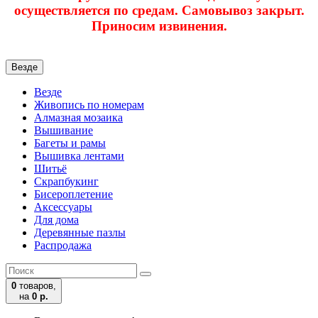
осуществляется по средам. Самовывоз закрыт.
Приносим извинения.
Везде
Везде
Живопись по номерам
Алмазная мозаика
Вышивание
Багеты и рамы
Вышивка лентами
Шитьё
Скрапбукинг
Бисероплетение
Аксессуары
Для дома
Деревянные пазлы
Распродажа
0
товаров,
на
0 р.