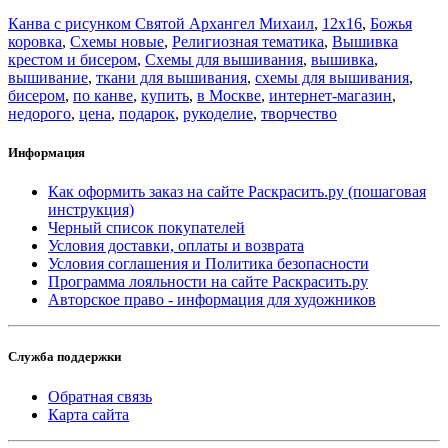
Канва с рисунком Святой Архангел Михаил
,
12x16
,
Божья
коровка
,
Схемы новые
,
Религиозная тематика
,
Вышивка
крестом и бисером
,
Схемы для вышивания
,
вышивка
,
вышивание
,
ткани для вышивания
,
схемы для вышивания
,
бисером
,
по канве
,
купить
,
в Москве
,
интернет-магазин
,
недорого
,
цена
,
подарок
,
рукоделие
,
творчество
Информация
Как оформить заказ на сайте Раскрасить.ру (пошаговая
инструкция)
Черный список покупателей
Условия доставки, оплаты и возврата
Условия соглашения и Политика безопасности
Программа лояльности на сайте Раскрасить.ру
Авторское право - информация для художников
Служба поддержки
Обратная связь
Карта сайта