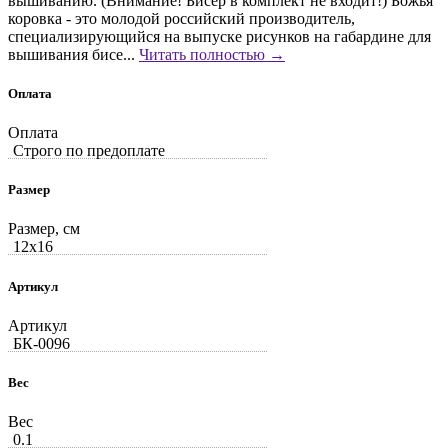
вышиванию. (Внимание! Бисер в комплект не входит!) Божья
коровка - это молодой российский производитель,
специализирующийся на выпуске рисунков на габардине для
вышивания бисе...
Читать полностью →
Оплата
Оплата
Строго по предоплате
Размер
Размер, см
12x16
Артикул
Артикул
БК-0096
Вес
Вес
0.1