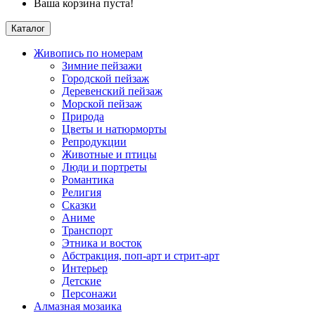
Ваша корзина пуста!
Каталог
Живопись по номерам
Зимние пейзажи
Городской пейзаж
Деревенский пейзаж
Морской пейзаж
Природа
Цветы и натюрморты
Репродукции
Животные и птицы
Люди и портреты
Романтика
Религия
Сказки
Аниме
Транспорт
Этника и восток
Абстракция, поп-арт и стрит-арт
Интерьер
Детские
Персонажи
Алмазная мозаика