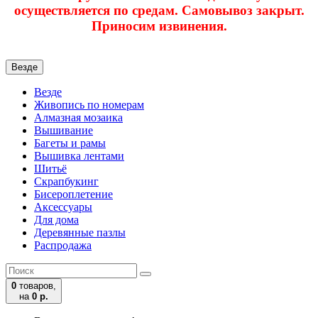
осуществляется по средам. Самовывоз закрыт.
Приносим извинения.
Везде
Везде
Живопись по номерам
Алмазная мозаика
Вышивание
Багеты и рамы
Вышивка лентами
Шитьё
Скрапбукинг
Бисероплетение
Аксессуары
Для дома
Деревянные пазлы
Распродажа
0
товаров,
на
0 р.