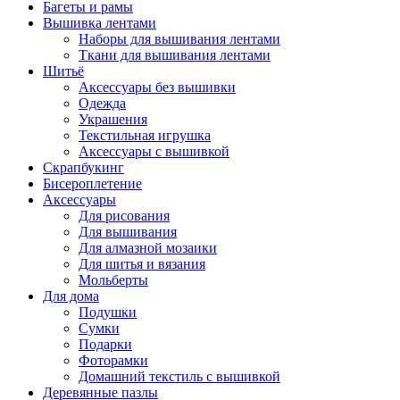
Багеты и рамы
Вышивка лентами
Наборы для вышивания лентами
Ткани для вышивания лентами
Шитьё
Аксессуары без вышивки
Одежда
Украшения
Текстильная игрушка
Аксессуары с вышивкой
Скрапбукинг
Бисероплетение
Аксессуары
Для рисования
Для вышивания
Для алмазной мозаики
Для шитья и вязания
Мольберты
Для дома
Подушки
Сумки
Подарки
Фоторамки
Домашний текстиль с вышивкой
Деревянные пазлы