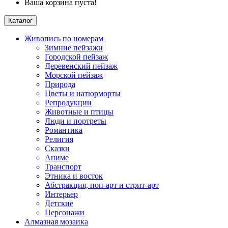
Ваша корзина пуста!
Каталог
Живопись по номерам
Зимние пейзажи
Городской пейзаж
Деревенский пейзаж
Морской пейзаж
Природа
Цветы и натюрморты
Репродукции
Животные и птицы
Люди и портреты
Романтика
Религия
Сказки
Аниме
Транспорт
Этника и восток
Абстракция, поп-арт и стрит-арт
Интерьер
Детские
Персонажи
Алмазная мозаика