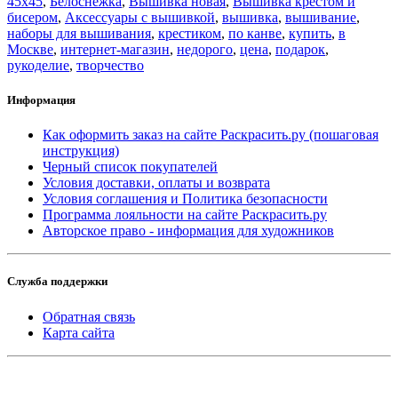
45x45
,
Белоснежка
,
Вышивка новая
,
Вышивка крестом и
бисером
,
Аксессуары с вышивкой
,
вышивка
,
вышивание
,
наборы для вышивания
,
крестиком
,
по канве
,
купить
,
в
Москве
,
интернет-магазин
,
недорого
,
цена
,
подарок
,
рукоделие
,
творчество
Информация
Как оформить заказ на сайте Раскрасить.ру (пошаговая
инструкция)
Черный список покупателей
Условия доставки, оплаты и возврата
Условия соглашения и Политика безопасности
Программа лояльности на сайте Раскрасить.ру
Авторское право - информация для художников
Служба поддержки
Обратная связь
Карта сайта