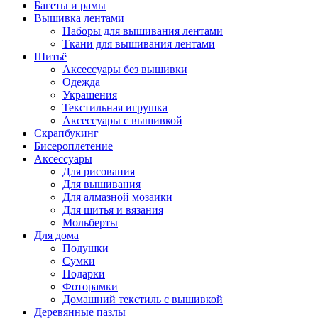
Багеты и рамы
Вышивка лентами
Наборы для вышивания лентами
Ткани для вышивания лентами
Шитьё
Аксессуары без вышивки
Одежда
Украшения
Текстильная игрушка
Аксессуары с вышивкой
Скрапбукинг
Бисероплетение
Аксессуары
Для рисования
Для вышивания
Для алмазной мозаики
Для шитья и вязания
Мольберты
Для дома
Подушки
Сумки
Подарки
Фоторамки
Домашний текстиль с вышивкой
Деревянные пазлы