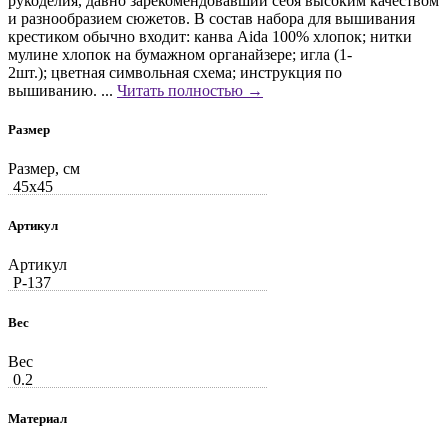
рукоделия, давно зарекомендовавший себя высоким качеством
и разнообразием сюжетов. В состав набора для вышивания
крестиком обычно входит: канва Aida 100% хлопок; нитки
мулине хлопок на бумажном органайзере; игла (1-
2шт.); цветная символьная схема; инструкция по
вышиванию. ...
Читать полностью →
Размер
Размер, см
45x45
Артикул
Артикул
Р-137
Вес
Вес
0.2
Материал