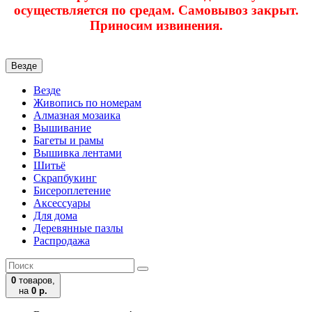
осуществляется по средам. Самовывоз закрыт.
Приносим извинения.
Везде
Везде
Живопись по номерам
Алмазная мозаика
Вышивание
Багеты и рамы
Вышивка лентами
Шитьё
Скрапбукинг
Бисероплетение
Аксессуары
Для дома
Деревянные пазлы
Распродажа
0
товаров,
на
0 р.