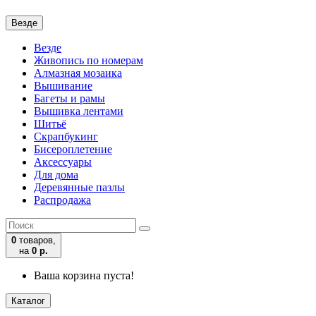
Везде
Везде
Живопись по номерам
Алмазная мозаика
Вышивание
Багеты и рамы
Вышивка лентами
Шитьё
Скрапбукинг
Бисероплетение
Аксессуары
Для дома
Деревянные пазлы
Распродажа
0
товаров,
на
0 р.
Ваша корзина пуста!
Каталог