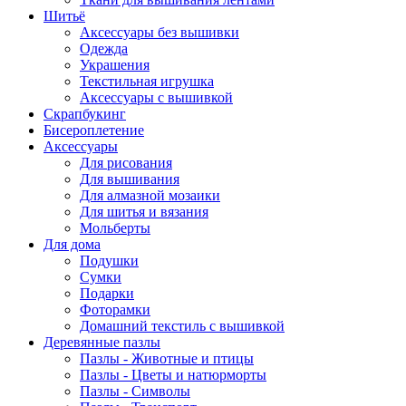
Шитьё
Аксессуары без вышивки
Одежда
Украшения
Текстильная игрушка
Аксессуары с вышивкой
Скрапбукинг
Бисероплетение
Аксессуары
Для рисования
Для вышивания
Для алмазной мозаики
Для шитья и вязания
Мольберты
Для дома
Подушки
Сумки
Подарки
Фоторамки
Домашний текстиль с вышивкой
Деревянные пазлы
Пазлы - Животные и птицы
Пазлы - Цветы и натюрморты
Пазлы - Символы