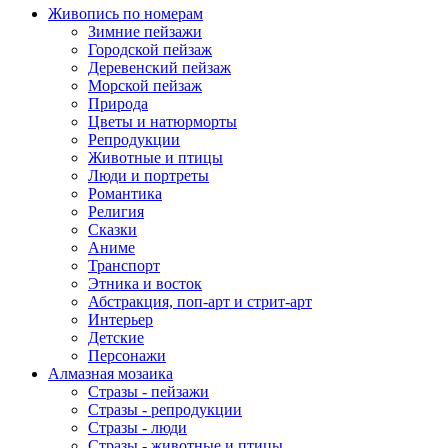
Живопись по номерам
Зимние пейзажи
Городской пейзаж
Деревенский пейзаж
Морской пейзаж
Природа
Цветы и натюрморты
Репродукции
Животные и птицы
Люди и портреты
Романтика
Религия
Сказки
Аниме
Транспорт
Этника и восток
Абстракция, поп-арт и стрит-арт
Интерьер
Детские
Персонажи
Алмазная мозаика
Стразы - пейзажи
Стразы - репродукции
Стразы - люди
Стразы - животные и птицы