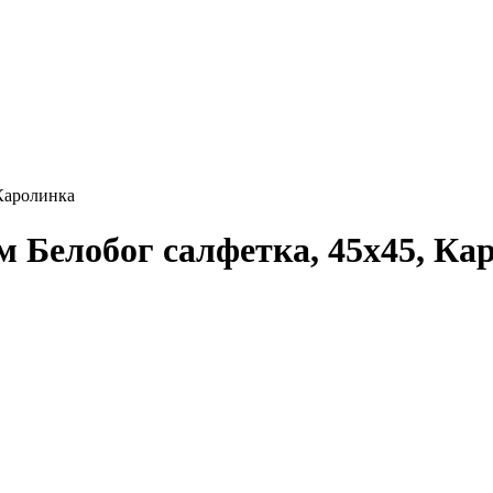
 Каролинка
 Белобог салфетка, 45x45, Ка