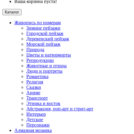
Ваша корзина пуста!
Каталог
Живопись по номерам
Зимние пейзажи
Городской пейзаж
Деревенский пейзаж
Морской пейзаж
Природа
Цветы и натюрморты
Репродукции
Животные и птицы
Люди и портреты
Романтика
Религия
Сказки
Аниме
Транспорт
Этника и восток
Абстракция, поп-арт и стрит-арт
Интерьер
Детские
Персонажи
Алмазная мозаика