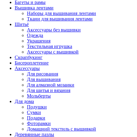
Багеты и рамы
Вышивка лентами
Наборы для вышивания лентами
Ткани для вышивания лентами
Шитьё
Аксессуары без вышивки
Одежда
Украшения
Текстильная игрушка
Аксессуары с вышивкой
Скрапбукинг
Бисероплетение
Аксессуары
Для рисования
Для вышивания
Для алмазной мозаики
Для шитья и вязания
Мольберты
Для дома
Подушки
Сумки
Подарки
Фоторамки
Домашний текстиль с вышивкой
Деревянные пазлы