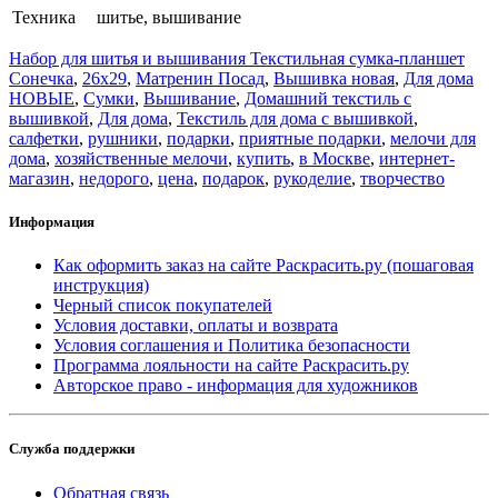
Техника
шитье, вышивание
Набор для шитья и вышивания Текстильная сумка-планшет
Сонечка
,
26x29
,
Матренин Посад
,
Вышивка новая
,
Для дома
НОВЫЕ
,
Сумки
,
Вышивание
,
Домашний текстиль с
вышивкой
,
Для дома
,
Текстиль для дома с вышивкой
,
салфетки
,
рушники
,
подарки
,
приятные подарки
,
мелочи для
дома
,
хозяйственные мелочи
,
купить
,
в Москве
,
интернет-
магазин
,
недорого
,
цена
,
подарок
,
рукоделие
,
творчество
Информация
Как оформить заказ на сайте Раскрасить.ру (пошаговая
инструкция)
Черный список покупателей
Условия доставки, оплаты и возврата
Условия соглашения и Политика безопасности
Программа лояльности на сайте Раскрасить.ру
Авторское право - информация для художников
Служба поддержки
Обратная связь