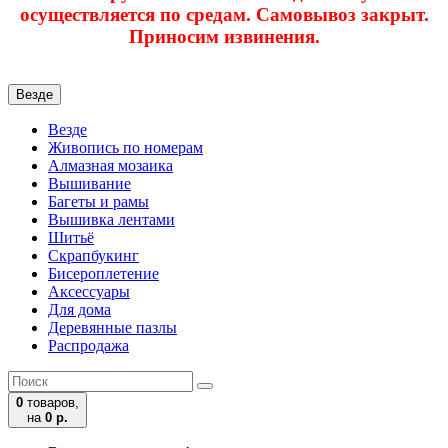
осуществляется по средам. Самовывоз закрыт.
Приносим извинения.
Везде
Везде
Живопись по номерам
Алмазная мозаика
Вышивание
Багеты и рамы
Вышивка лентами
Шитьё
Скрапбукинг
Бисероплетение
Аксессуары
Для дома
Деревянные пазлы
Распродажа
0
товаров,
на
0 р.