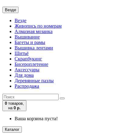
Везде
Везде
Живопись по номерам
Алмазная мозаика
Вышивание
Багеты и рамы
Вышивка лентами
Шитьё
Скрапбукинг
Бисероплетение
Аксессуары
Для дома
Деревянные пазлы
Распродажа
0
товаров,
на
0 р.
Ваша корзина пуста!
Каталог