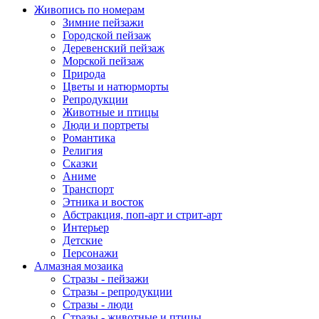
Живопись по номерам
Зимние пейзажи
Городской пейзаж
Деревенский пейзаж
Морской пейзаж
Природа
Цветы и натюрморты
Репродукции
Животные и птицы
Люди и портреты
Романтика
Религия
Сказки
Аниме
Транспорт
Этника и восток
Абстракция, поп-арт и стрит-арт
Интерьер
Детские
Персонажи
Алмазная мозаика
Стразы - пейзажи
Стразы - репродукции
Стразы - люди
Стразы - животные и птицы