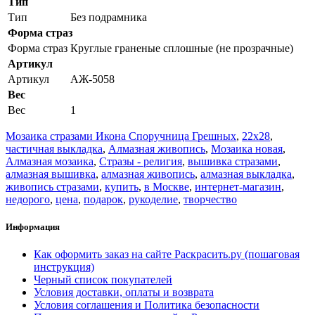
Тип
Тип
Без подрамника
Форма страз
Форма страз
Круглые граненые сплошные (не прозрачные)
Артикул
Артикул
АЖ-5058
Вес
Вес
1
Мозаика стразами Икона Споручница Грешных
,
22x28
,
частичная выкладка
,
Алмазная живопись
,
Мозаика новая
,
Алмазная мозаика
,
Стразы - религия
,
вышивка стразами
,
алмазная вышивка
,
алмазная живопись
,
алмазная выкладка
,
живопись стразами
,
купить
,
в Москве
,
интернет-магазин
,
недорого
,
цена
,
подарок
,
рукоделие
,
творчество
Информация
Как оформить заказ на сайте Раскрасить.ру (пошаговая
инструкция)
Черный список покупателей
Условия доставки, оплаты и возврата
Условия соглашения и Политика безопасности