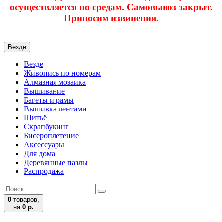
осуществляется по средам. Самовывоз закрыт.
Приносим извинения.
Везде
Везде
Живопись по номерам
Алмазная мозаика
Вышивание
Багеты и рамы
Вышивка лентами
Шитьё
Скрапбукинг
Бисероплетение
Аксессуары
Для дома
Деревянные пазлы
Распродажа
0
товаров,
на
0 р.