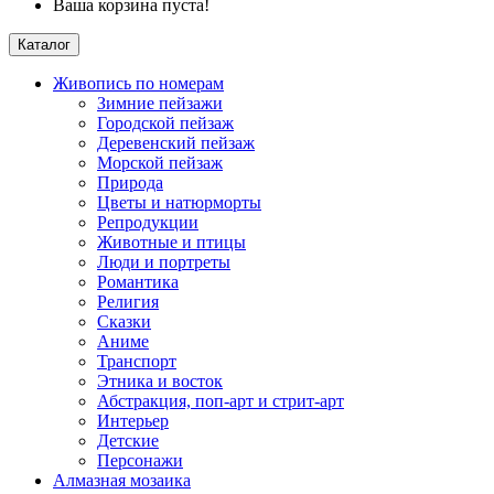
Ваша корзина пуста!
Каталог
Живопись по номерам
Зимние пейзажи
Городской пейзаж
Деревенский пейзаж
Морской пейзаж
Природа
Цветы и натюрморты
Репродукции
Животные и птицы
Люди и портреты
Романтика
Религия
Сказки
Аниме
Транспорт
Этника и восток
Абстракция, поп-арт и стрит-арт
Интерьер
Детские
Персонажи
Алмазная мозаика