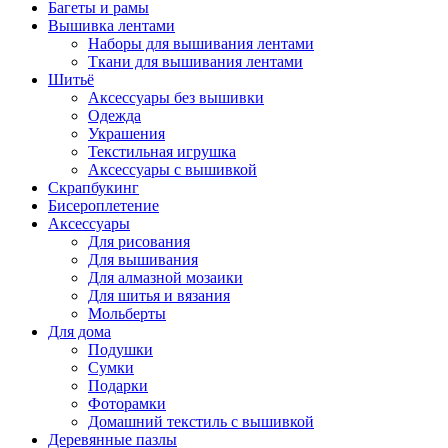
Багеты и рамы
Вышивка лентами
Наборы для вышивания лентами
Ткани для вышивания лентами
Шитьё
Аксессуары без вышивки
Одежда
Украшения
Текстильная игрушка
Аксессуары с вышивкой
Скрапбукинг
Бисероплетение
Аксессуары
Для рисования
Для вышивания
Для алмазной мозаики
Для шитья и вязания
Мольберты
Для дома
Подушки
Сумки
Подарки
Фоторамки
Домашний текстиль с вышивкой
Деревянные пазлы