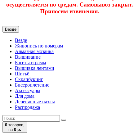
осуществляется по средам. Самовывоз закрыт.
Приносим извинения.
Везде
Везде
Живопись по номерам
Алмазная мозаика
Вышивание
Багеты и рамы
Вышивка лентами
Шитьё
Скрапбукинг
Бисероплетение
Аксессуары
Для дома
Деревянные пазлы
Распродажа
0
товаров,
на
0 р.