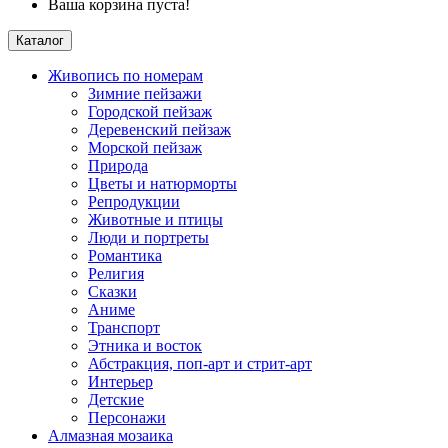
Ваша корзина пуста!
Каталог
Живопись по номерам
Зимние пейзажи
Городской пейзаж
Деревенский пейзаж
Морской пейзаж
Природа
Цветы и натюрморты
Репродукции
Животные и птицы
Люди и портреты
Романтика
Религия
Сказки
Аниме
Транспорт
Этника и восток
Абстракция, поп-арт и стрит-арт
Интерьер
Детские
Персонажи
Алмазная мозаика