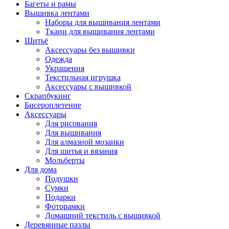
Багеты и рамы
Вышивка лентами
Наборы для вышивания лентами
Ткани для вышивания лентами
Шитьё
Аксессуары без вышивки
Одежда
Украшения
Текстильная игрушка
Аксессуары с вышивкой
Скрапбукинг
Бисероплетение
Аксессуары
Для рисования
Для вышивания
Для алмазной мозаики
Для шитья и вязания
Мольберты
Для дома
Подушки
Сумки
Подарки
Фоторамки
Домашний текстиль с вышивкой
Деревянные пазлы