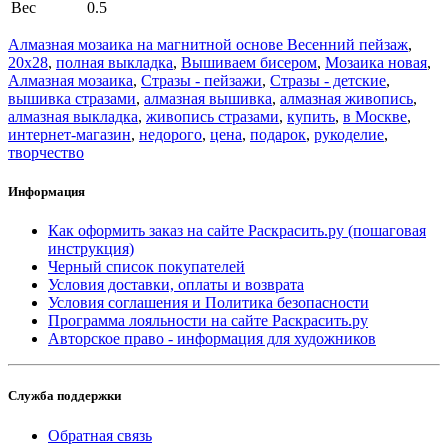
Вес
0.5
Алмазная мозаика на магнитной основе Весенний пейзаж
,
20x28
,
полная выкладка
,
Вышиваем бисером
,
Мозаика новая
,
Алмазная мозаика
,
Стразы - пейзажи
,
Стразы - детские
,
вышивка стразами
,
алмазная вышивка
,
алмазная живопись
,
алмазная выкладка
,
живопись стразами
,
купить
,
в Москве
,
интернет-магазин
,
недорого
,
цена
,
подарок
,
рукоделие
,
творчество
Информация
Как оформить заказ на сайте Раскрасить.ру (пошаговая
инструкция)
Черный список покупателей
Условия доставки, оплаты и возврата
Условия соглашения и Политика безопасности
Программа лояльности на сайте Раскрасить.ру
Авторское право - информация для художников
Служба поддержки
Обратная связь