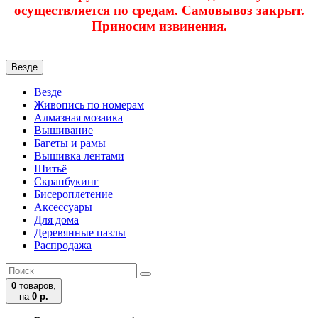
осуществляется по средам. Самовывоз закрыт.
Приносим извинения.
Везде
Везде
Живопись по номерам
Алмазная мозаика
Вышивание
Багеты и рамы
Вышивка лентами
Шитьё
Скрапбукинг
Бисероплетение
Аксессуары
Для дома
Деревянные пазлы
Распродажа
0
товаров,
на
0 р.