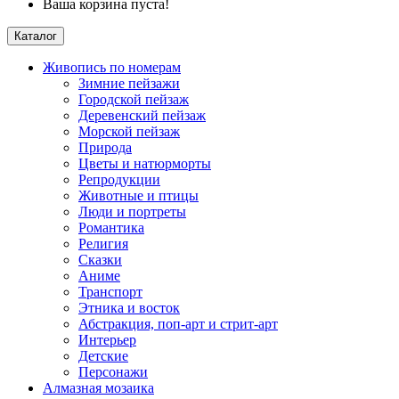
Ваша корзина пуста!
Каталог
Живопись по номерам
Зимние пейзажи
Городской пейзаж
Деревенский пейзаж
Морской пейзаж
Природа
Цветы и натюрморты
Репродукции
Животные и птицы
Люди и портреты
Романтика
Религия
Сказки
Аниме
Транспорт
Этника и восток
Абстракция, поп-арт и стрит-арт
Интерьер
Детские
Персонажи
Алмазная мозаика