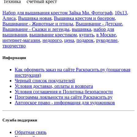
Техника
счетный крест
Набор для вышивания крестом Зайка Ми. Фотограф
,
10x13
,
Алиса
,
Вышивка новая
,
Вышивка крестом и бисером
,
Вышивание - Животные и птицы
,
Вышивание - Детские
,
Вышивание - Сказки и легенды
,
вышивка
,
набор для
вышивания
,
вышивание крестиком
,
купить
,
в Москве
,
интернет-магазин
,
недорого
,
цена
,
подарок
,
рукоделие
,
творчество
Информация
Как оформить заказ на сайте Раскрасить.ру (пошаговая
инструкция)
Черный список покупателей
Условия доставки, оплаты и возврата
Условия соглашения и Политика безопасности
Программа лояльности на сайте Раскрасить.ру
Авторское право - информация для художников
Служба поддержки
Обратная связь