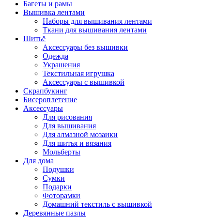
Багеты и рамы
Вышивка лентами
Наборы для вышивания лентами
Ткани для вышивания лентами
Шитьё
Аксессуары без вышивки
Одежда
Украшения
Текстильная игрушка
Аксессуары с вышивкой
Скрапбукинг
Бисероплетение
Аксессуары
Для рисования
Для вышивания
Для алмазной мозаики
Для шитья и вязания
Мольберты
Для дома
Подушки
Сумки
Подарки
Фоторамки
Домашний текстиль с вышивкой
Деревянные пазлы